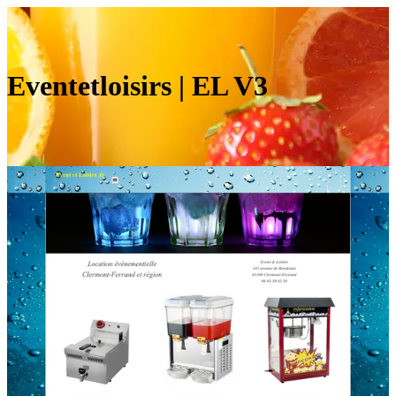
Even­tet­loi­sirs | EL V3